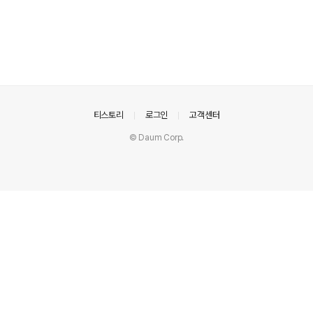
의안내
티스토리
로그인
고객센터
© Daum Corp.